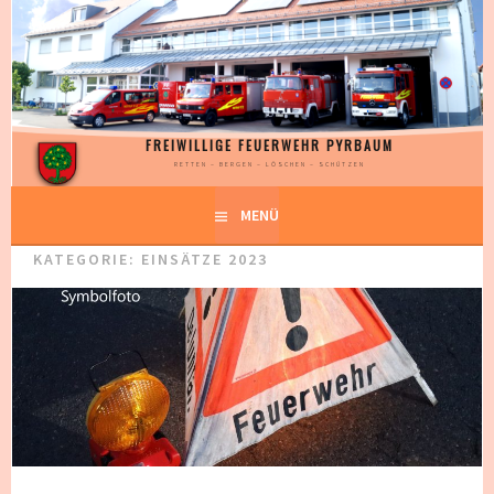
Springe
zum
Inhalt
FREIWILLIGE FEUERWEHR PYRBAUM
RETTEN – BERGEN – LÖSCHEN – SCHÜTZEN
MENÜ
KATEGORIE:
EINSÄTZE 2023