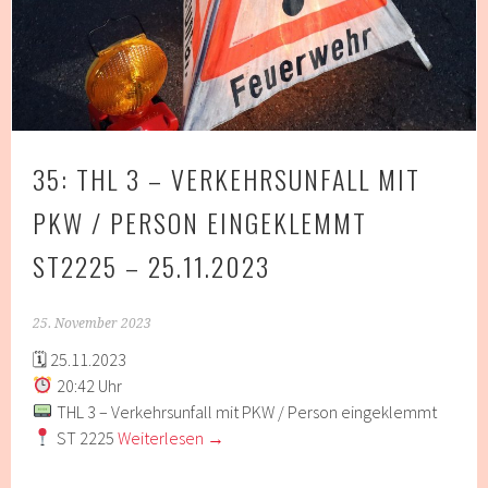
35: THL 3 – VERKEHRSUNFALL MIT
PKW / PERSON EINGEKLEMMT
ST2225 – 25.11.2023
25. November 2023
🗓 25.11.2023
20:42 Uhr
THL 3 – Verkehrsunfall mit PKW / Person eingeklemmt
ST 2225
Weiterlesen
→