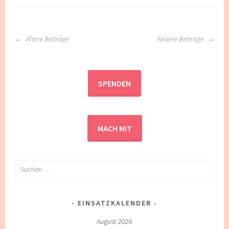
BEITRAGS-
Ältere Beiträge
Neuere Beiträge
NAVIGATION
SPENDEN
MACH MIT
Suchen
nach:
EINSATZKALENDER
August 2026