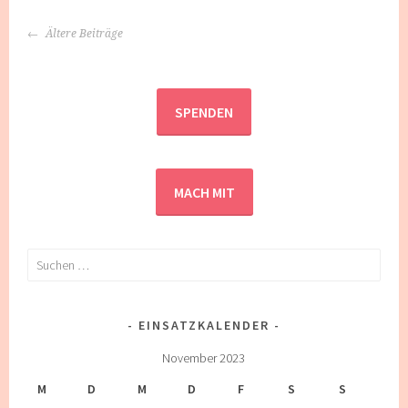
BEITRAGS-
Ältere Beiträge
NAVIGATION
SPENDEN
MACH MIT
Suchen
nach:
EINSATZKALENDER
November 2023
M
D
M
D
F
S
S