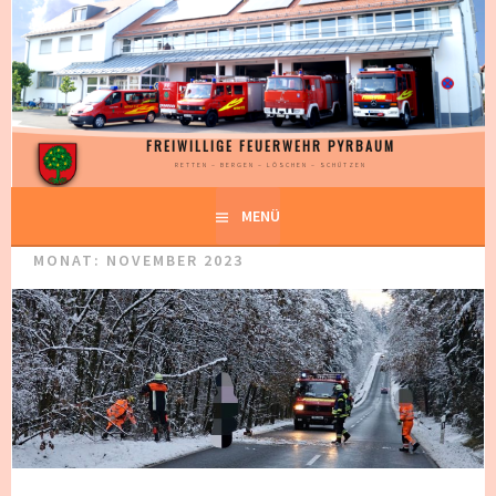
Springe
zum
Inhalt
FREIWILLIGE FEUERWEHR PYRBAUM
RETTEN – BERGEN – LÖSCHEN – SCHÜTZEN
MENÜ
MONAT:
NOVEMBER 2023