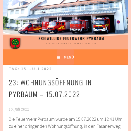
Springe
zum
Inhalt
FREIWILLIGE FEUERWEHR PYRBAUM
RETTEN – BERGEN – LÖSCHEN – SCHÜTZEN
MENÜ
TAG:
15. JULI 2022
23: WOHNUNGSÖFFNUNG IN
PYRBAUM – 15.07.2022
15. Juli 2022
Die Feuerwehr Pyrbaum wurde am 15.07.2022 um 12:41 Uhr
zu einer dringenden Wohnungsöffnung, in den Fasanenweg,