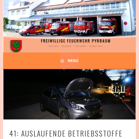
Springe
zum
Inhalt
FREIWILLIGE FEUERWEHR PYRBAUM
RETTEN – BERGEN – LÖSCHEN – SCHÜTZEN
MENÜ
41: AUSLAUFENDE BETRIEBSSTOFFE