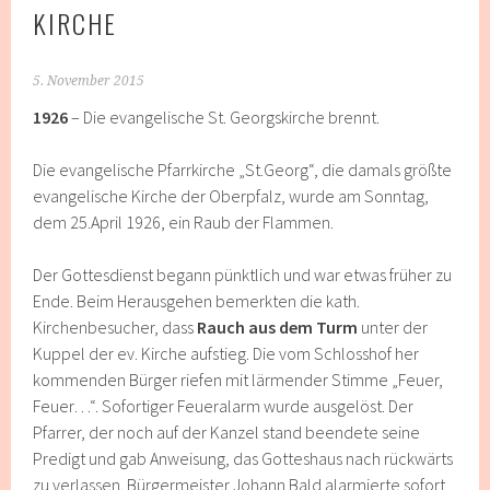
KIRCHE
5. November 2015
1926
– Die evangelische St. Georgskirche brennt.
Die evangelische Pfarrkirche „St.Georg“, die damals größte
evangelische Kirche der Oberpfalz, wurde am Sonntag,
dem 25.April 1926, ein Raub der Flammen.
Der Gottesdienst begann pünktlich und war etwas früher zu
Ende. Beim Herausgehen bemerkten die kath.
Kirchenbesucher, dass
Rauch aus dem Turm
unter der
Kuppel der ev. Kirche aufstieg. Die vom Schlosshof her
kommenden Bürger riefen mit lärmender Stimme „Feuer,
Feuer…“. Sofortiger Feueralarm wurde ausgelöst. Der
Pfarrer, der noch auf der Kanzel stand beendete seine
Predigt und gab Anweisung, das Gotteshaus nach rückwärts
zu verlassen. Bürgermeister Johann Bald alarmierte sofort