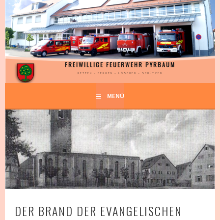
Springe
zum
Inhalt
FREIWILLIGE FEUERWEHR PYRBAUM
RETTEN – BERGEN – LÖSCHEN – SCHÜTZEN
MENÜ
DER BRAND DER EVANGELISCHEN