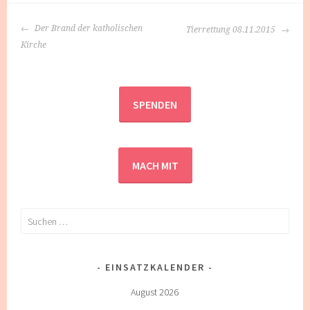
BEITRAGS-
Der Brand der katholischen
Tierrettung 08.11.2015
NAVIGATION
Kirche
SPENDEN
MACH MIT
Suchen
nach:
EINSATZKALENDER
August 2026