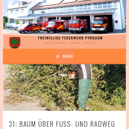
Springe
zum
Inhalt
FREIWILLIGE FEUERWEHR PYRBAUM
RETTEN – BERGEN – LÖSCHEN – SCHÜTZEN
MENÜ
31: BAUM ÜBER FUSS- UND RADWEG –