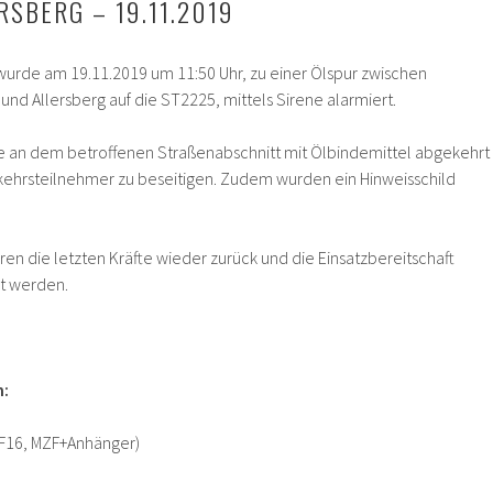
RSBERG – 19.11.2019
urde am 19.11.2019 um 11:50 Uhr, zu einer Ölspur zwischen
nd Allersberg auf die ST2225, mittels Sirene alarmiert.
 an dem betroffenen Straßenabschnitt mit Ölbindemittel abgekehrt
rkehrsteilnehmer zu beseitigen. Zudem wurden ein Hinweisschild
en die letzten Kräfte wieder zurück und die Einsatzbereitschaft
lt werden.
n:
F16, MZF+Anhänger)