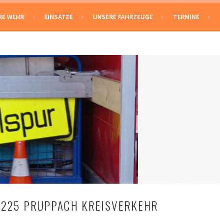
RE WEHR
EINSÄTZE
UNSERE FAHRZEUGE
TERMINE
2225 PRUPPACH KREISVERKEHR