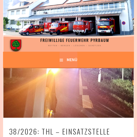
Springe
zum
Inhalt
FREIWILLIGE FEUERWEHR PYRBAUM
RETTEN – BERGEN – LÖSCHEN – SCHÜTZEN
MENÜ
38/2026: THL – EINSATZSTELLE