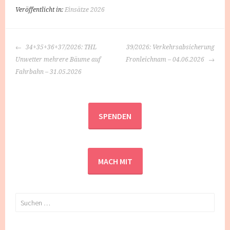
Veröffentlicht in:
Einsätze 2026
BEITRAGS-
34+35+36+37/2026: THL
39/2026: Verkehrsabsicherung
NAVIGATION
Unwetter mehrere Bäume auf
Fronleichnam – 04.06.2026
Fahrbahn – 31.05.2026
SPENDEN
MACH MIT
Suchen
nach: