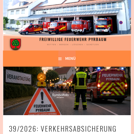
Springe
zum
Inhalt
FREIWILLIGE FEUERWEHR PYRBAUM
RETTEN – BERGEN – LÖSCHEN – SCHÜTZEN
MENÜ
39/2026: VERKEHRSABSICHERUNG