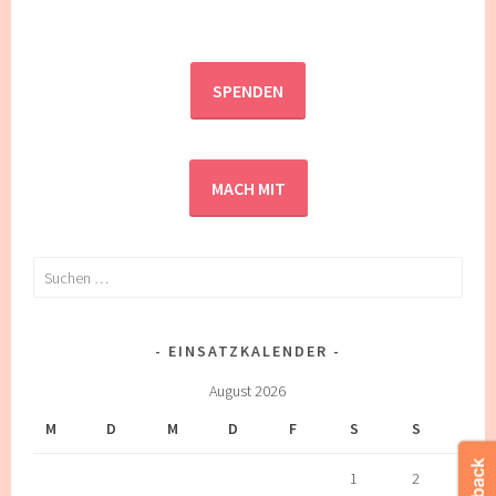
SPENDEN
MACH MIT
Suchen
nach:
EINSATZKALENDER
August 2026
M
D
M
D
F
S
S
1
2